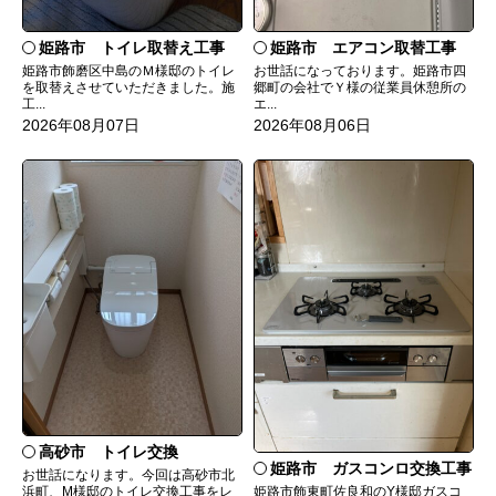
姫路市 トイレ取替え工事
姫路市 エアコン取替工事
姫路市飾磨区中島のＭ様邸のトイレ
お世話になっております。姫路市四
を取替えさせていただきました。施
郷町の会社でＹ様の従業員休憩所の
工...
エ...
2026年08月07日
2026年08月06日
高砂市 トイレ交換
姫路市 ガスコンロ交換工事
お世話になります。今回は高砂市北
姫路市飾東町佐良和のY様邸ガスコ
浜町、M様邸のトイレ交換工事をレ