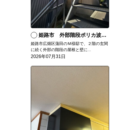
姫路市 外部階段ポリカ波板張替工事
姫路市広畑区蒲田のＭ様邸で、２階の玄関
に続く外部の階段の屋根と壁に...
2026年07月31日