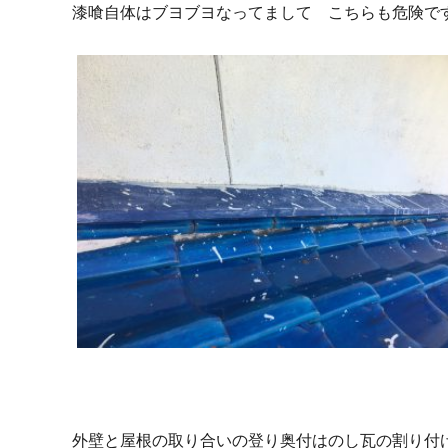
漆喰自体はブヨブヨなってまして こちらも危険で
外壁と屋根の取り合いの登り奥付はのし瓦の割り付