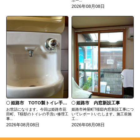
ポー...
2026年08月08日
姫路市 TOTO製トイレ手洗いの水漏れ修理
姫路市 内窓新設工事
お世話になります。今回は姫路市花
姫路市神屋町T様邸内窓新設工事につ
田町、T様邸のトイレの手洗い修理工
いてレポートいたします。施工前施
事...
工...
2026年08月08日
2026年08月08日