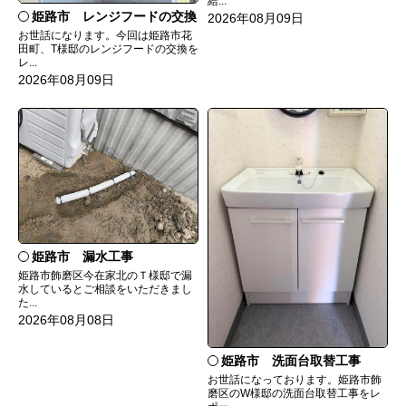
給...
姫路市 レンジフードの交換
2026年08月09日
お世話になります。今回は姫路市花
田町、T様邸のレンジフードの交換を
レ...
2026年08月09日
姫路市 漏水工事
姫路市飾磨区今在家北のＴ様邸で漏
水しているとご相談をいただきまし
た...
2026年08月08日
姫路市 洗面台取替工事
お世話になっております。姫路市飾
磨区のW様邸の洗面台取替工事をレ