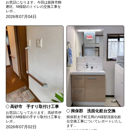
お世話になります。今回は姫路市飾
磨区、M様邸のトイレの交換工事を
レポ...
2026年07月04日
高砂市 手すり取付け工事
揖保郡 洗面化粧台交換
お世話になっております。高砂市伊
保町のM様邸の手すり取付け工事を
揖保郡太子町立岡のA様邸洗面化粧
レポ...
台交換工事についてレポートいたし
ます...
2026年07月02日