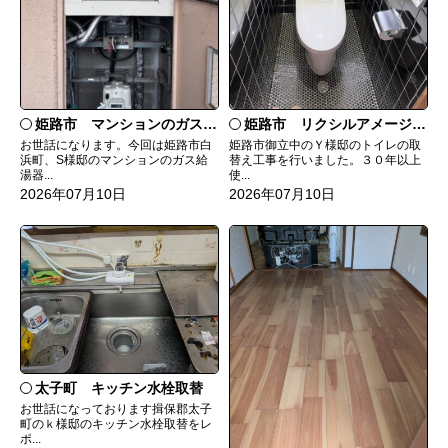
姫路市 マンションのガス給湯器の交換
姫路市 リクシルアメージュシャワートイレ
お世話になります。今回は姫路市白
姫路市御立中のＹ様邸のトイレの取
浜町、S様邸のマンションのガス給
替え工事を行いました。３０年以上
湯器...
使...
2026年07月10日
2026年07月10日
太子町 キッチン水栓取替
お世話になっております揖保郡太子
町のｋ様邸のキッチン水栓取替をレ
ポ...