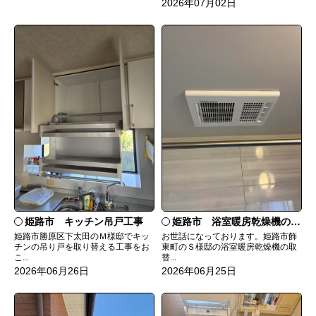
2026年07月02日
姫路市 キッチン吊戸工事
姫路市 浴室暖房乾燥機の取替工事
姫路市勝原区下太田のＭ様邸でキッ
お世話になっております。姫路市飾
チンの吊り戸を取り替える工事をお
東町のＳ様邸の浴室暖房乾燥機の取
こ...
替...
2026年06月26日
2026年06月25日