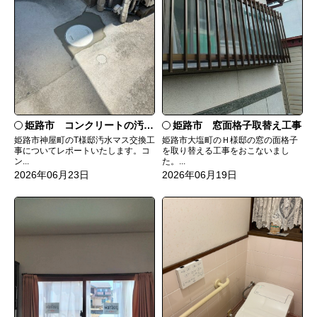
姫路市 コンクリートの汚水マスを塩ビに
姫路市 窓面格子取替え工事
姫路市神屋町のT様邸汚水マス交換工
姫路市大塩町のＨ様邸の窓の面格子
事についてレポートいたします。コ
を取り替える工事をおこないまし
ン...
た。...
2026年06月23日
2026年06月19日