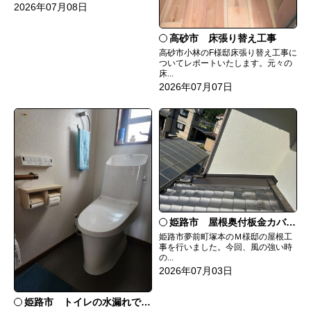
2026年07月08日
高砂市 床張り替え工事
高砂市小林のF様邸床張り替え工事に
ついてレポートいたします。元々の
床...
2026年07月07日
姫路市 屋根奥付板金カバー工事
姫路市夢前町塚本のＭ様邸の屋根工
事を行いました。今回、風の強い時
の...
2026年07月03日
姫路市 トイレの水漏れで交換