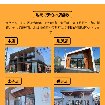
地元で安心の店舗数
姫路市を中心に西は赤穂市、たつの市、太子町。東は明石市、加古川
市、そして高砂市。北は福崎町や市川町にて即日&翌日訪問いたしま
す！
本店
別所店
太子店
香寺店