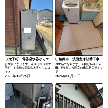
太子町 電器温水器からエコキュートへ取替
姫路市 洗面室床貼替工事
お世話になります。今回は揖保郡太
お世話になります。今回は姫路市安
子町、S様邸の電気温水器からエコ
田、F様邸の洗面室の床貼替工事をレ
キュ...
ポ...
2026年06月25日
2026年06月25日