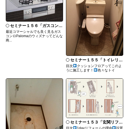
セミナー１５６「ガスコンロ Palomaウィズナについて」
最近コマーシャルでも良く見るガス
コンロPalomaのウィズナってどんな
商...
セミナー１５５「トイレリフォームのあれこれ」
目次
クッションフロアってこのよ
うに施工します！
色々なトイ
セミナー１５３「玄関リフォームにおすすめなリシェントとは」
目次
1dayリフォームの理由
設置