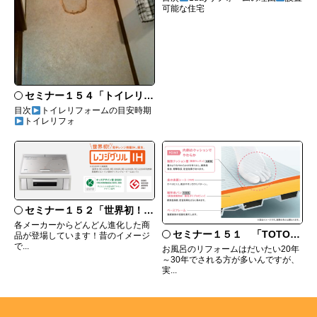
可能な住宅
セミナー１５４「トイレリフォームは壁紙や床も一緒にリフォームするのがいい！」
目次
トイレリフォームの目安時期
トイレリフォ
セミナー１５２「世界初！三菱のレンジグリルって何？」
各メーカーからどんどん進化した商
セミナー１５１ 「TOTOシステムバス サザナの特徴」
品が登場しています！昔のイメージ
で...
お風呂のリフォームはだいたい20年
～30年でされる方が多いんですが、
実...