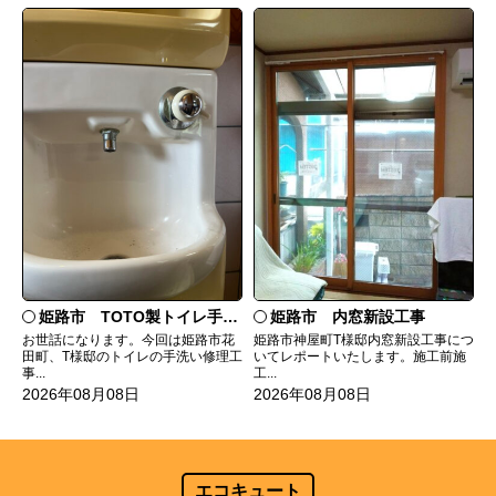
姫路市 TOTO製トイレ手洗いの水漏れ修理
姫路市 内窓新設工事
お世話になります。今回は姫路市花
姫路市神屋町T様邸内窓新設工事につ
田町、T様邸のトイレの手洗い修理工
いてレポートいたします。施工前施
事...
工...
2026年08月08日
2026年08月08日
エコキュート