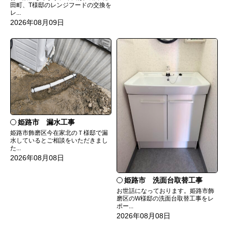
田町、T様邸のレンジフードの交換を
レ...
2026年08月09日
姫路市 漏水工事
姫路市飾磨区今在家北のＴ様邸で漏
水しているとご相談をいただきまし
た...
2026年08月08日
姫路市 洗面台取替工事
お世話になっております。姫路市飾
磨区のW様邸の洗面台取替工事をレ
ポー...
2026年08月08日