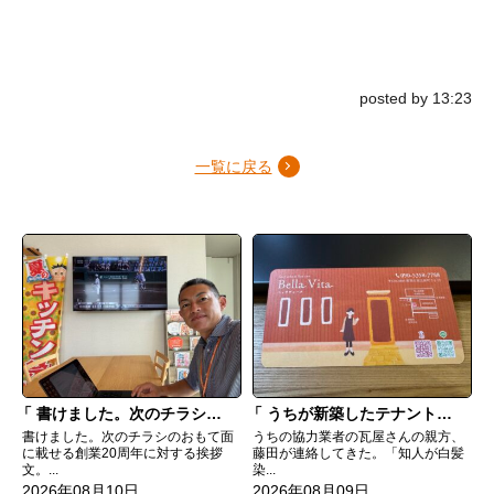
posted by 13:23
一覧に戻る
書けました。次のチラシの挨拶文
うちが新築したテナントでのご縁
書けました。次のチラシのおもて面
うちの協力業者の瓦屋さんの親方、
に載せる創業20周年に対する挨拶
藤田が連絡してきた。「知人が白髪
文。...
染...
2026年08月10日
2026年08月09日