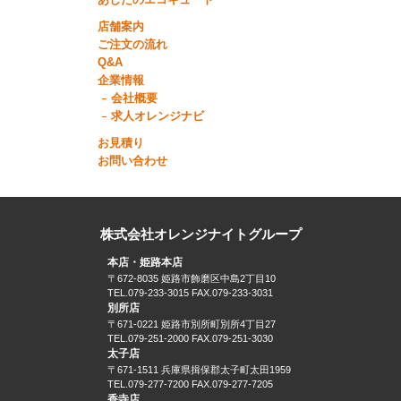
あしたのエコキュート
店舗案内
ご注文の流れ
Q&A
企業情報
会社概要
求人オレンジナビ
お見積り
お問い合わせ
株式会社オレンジナイトグループ
本店・姫路本店
〒672-8035 姫路市飾磨区中島2丁目10
TEL.079-233-3015 FAX.079-233-3031
別所店
〒671-0221 姫路市別所町別所4丁目27
TEL.079-251-2000 FAX.079-251-3030
太子店
〒671-1511 兵庫県揖保郡太子町太田1959
TEL.079-277-7200 FAX.079-277-7205
香寺店