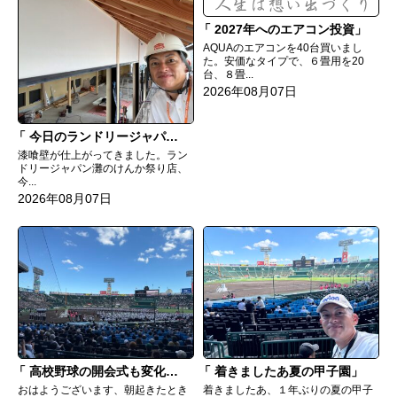
2027年へのエアコン投資
AQUAのエアコンを40台買いまし
た。安価なタイプで、６畳用を20
台、８畳...
2026年08月07日
今日のランドリージャパン灘のけんか祭り店
漆喰壁が仕上がってきました。ラン
ドリージャパン灘のけんか祭り店、
今...
2026年08月07日
高校野球の開会式も変化してる
着きましたあ夏の甲子園
おはようございます、朝起きたとき
着きましたあ、１年ぶりの夏の甲子