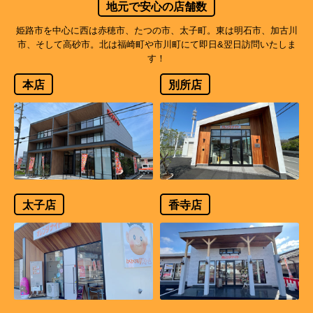
地元で安心の店舗数
姫路市を中心に西は赤穂市、たつの市、太子町。東は明石市、加古川
市、そして高砂市。北は福崎町や市川町にて即日&翌日訪問いたしま
す！
本店
別所店
太子店
香寺店