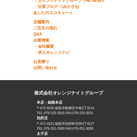
オレンジナイトグループ THE NEWS
社長ブログ つみかさね
あしたのエコキュート
店舗案内
ご注文の流れ
Q&A
企業情報
会社概要
求人オレンジナビ
お見積り
お問い合わせ
株式会社オレンジナイトグループ
本店・姫路本店
〒672-8035 姫路市飾磨区中島2丁目10
TEL.079-233-3015 FAX.079-233-3031
別所店
〒671-0221 姫路市別所町別所4丁目27
TEL.079-251-2000 FAX.079-251-3030
太子店