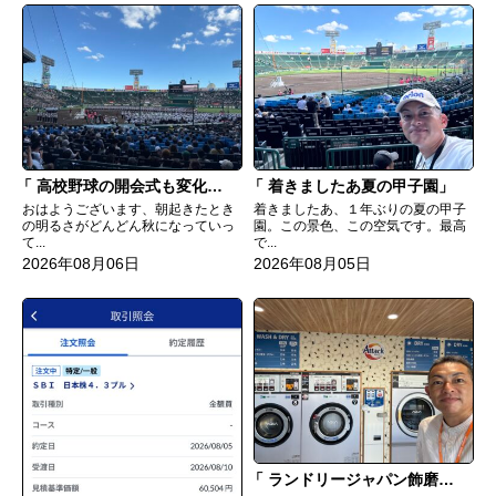
高校野球の開会式も変化してる
着きましたあ夏の甲子園
おはようございます、朝起きたとき
着きましたあ、１年ぶりの夏の甲子
の明るさがどんどん秋になっていっ
園。この景色、この空気です。最高
て...
で...
2026年08月06日
2026年08月05日
ランドリージャパン飾磨浜国店完成