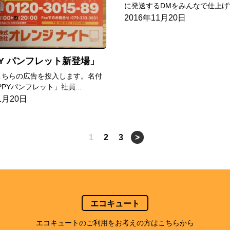
に発送するDMをみんなで仕上げて.
2016年11月20日
PY パンフレット新登場
こちらの広告を投入します。名付
PPYパンフレット」社員...
1月20日
1
2
3
>
エコキュート
エコキュートのご利用をお考えの方はこちらから