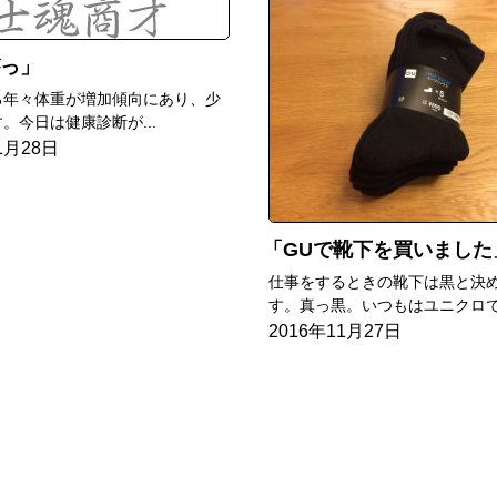
っ
ろ年々体重が増加傾向にあり、少
。今日は健康診断が...
1月28日
GUで靴下を買いました
仕事をするときの靴下は黒と決
す。真っ黒。いつもはユニクロで.
2016年11月27日