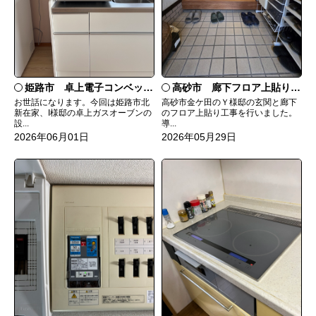
姫路市 卓上電子コンベックガスオーブン設置工事
高砂市 廊下フロア上貼り工事
お世話になります。今回は姫路市北
高砂市金ケ田のＹ様邸の玄関と廊下
新在家、I様邸の卓上ガスオーブンの
のフロア上貼り工事を行いました。
設...
導...
2026年06月01日
2026年05月29日