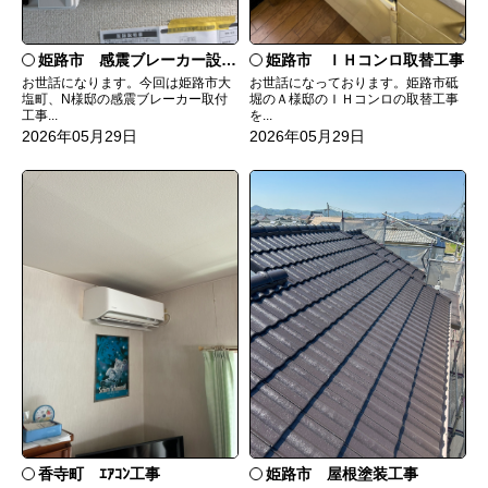
姫路市 感震ブレーカー設置工事
姫路市 ＩＨコンロ取替工事
お世話になります。今回は姫路市大
お世話になっております。姫路市砥
塩町、N様邸の感震ブレーカー取付
堀のＡ様邸のＩＨコンロの取替工事
工事...
を...
2026年05月29日
2026年05月29日
姫路市 屋根塗装工事
香寺町 ｴｱｺﾝ工事