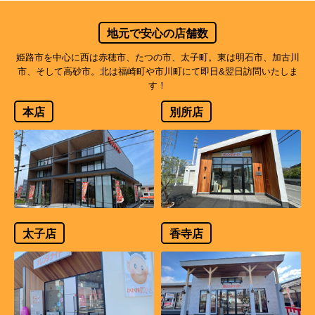
地元で安心の店舗数
姫路市を中心に西は赤穂市、たつの市、太子町。東は明石市、加古川
市、そして高砂市。北は福崎町や市川町にて即日&翌日訪問いたしま
す！
本店
別所店
太子店
香寺店