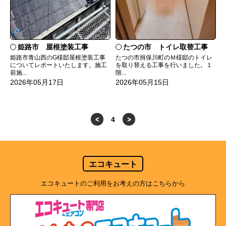
たつの市 トイレ取替工事
姫路市 屋根塗装工事
たつの市揖保川町のＭ様邸のトイレ
姫路市青山西のG様邸屋根塗装工事
を取り替える工事を行いました。１
についてレポートいたします。施工
階...
前施...
2026年05月15日
2026年05月17日
<
4
>
エコキュート
エコキュートのご利用をお考えの方はこちらから