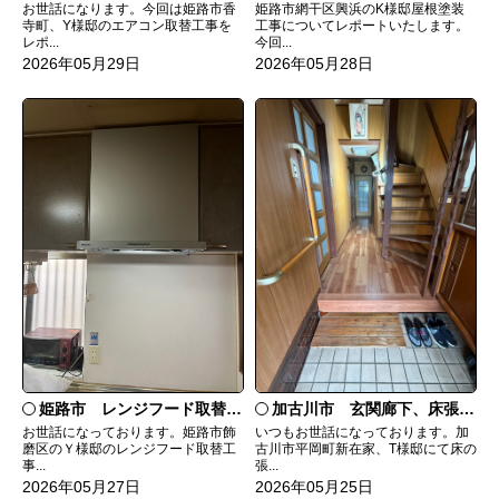
姫路市網干区興浜のK様邸屋根塗装
お世話になります。今回は姫路市香
工事についてレポートいたします。
寺町、Y様邸のエアコン取替工事を
今回...
レポ...
2026年05月28日
2026年05月29日
加古川市 玄関廊下、床張替工事
姫路市 レンジフード取替工事
いつもお世話になっております。加
お世話になっております。姫路市飾
古川市平岡町新在家、T様邸にて床の
磨区のＹ様邸のレンジフード取替工
張...
事...
2026年05月25日
2026年05月27日