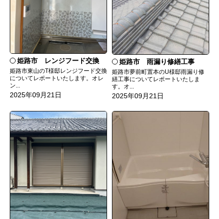
姫路市 レンジフード交換
姫路市 雨漏り修繕工事
姫路市東山のT様邸レンジフード交換
姫路市夢前町置本のU様邸雨漏り修
についてレポートいたします。オレ
繕工事についてレポートいたしま
ン...
す。オ...
2025年09月21日
2025年09月21日