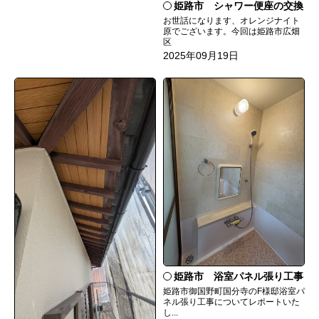
姫路市 シャワー便座の交換
お世話になります、オレンジナイト
原でございます。今回は姫路市広畑
区
2025年09月19日
姫路市 浴室パネル張り工事
姫路市御国野町国分寺のF様邸浴室パ
ネル張り工事についてレポートいた
し...