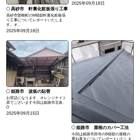
2025年09月18日
高砂市 軒裏化粧板張り工事
高砂市曽根町のM様邸軒裏化粧板張
り工事についてレポートいたしま
す。オ...
2025年09月18日
姫路市 波板の貼替
お世話になります、オレンジナイト
原でございます今回は姫路市北条、
O
2025年09月15日
姫路市 屋根のカバー工法
今回は姫路市田寺のB様邸の屋根の
重ね葺きについてレポートいたしま