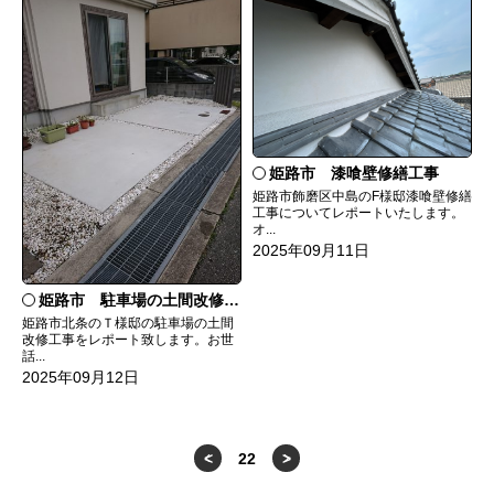
姫路市 漆喰壁修繕工事
姫路市飾磨区中島のF様邸漆喰壁修繕
工事についてレポートいたします。
オ...
2025年09月11日
姫路市 駐車場の土間改修工事
姫路市北条のＴ様邸の駐車場の土間
改修工事をレポート致します。お世
話...
2025年09月12日
<
22
>