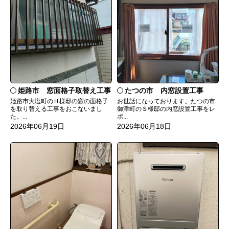
たつの市 内窓設置工事
姫路市 窓面格子取替え工事
お世話になっております。たつの市
姫路市大塩町のＨ様邸の窓の面格子
御津町のＳ様邸の内窓設置工事をレ
を取り替える工事をおこないまし
ポ...
た。...
2026年06月18日
2026年06月19日