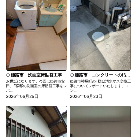
姫路市 洗面室床貼替工事
姫路市 コンクリートの汚水マスを塩ビに
お世話になります。今回は姫路市安
姫路市神屋町のT様邸汚水マス交換工
田、F様邸の洗面室の床貼替工事をレ
事についてレポートいたします。コ
ポ...
ン...
2026年06月25日
2026年06月23日