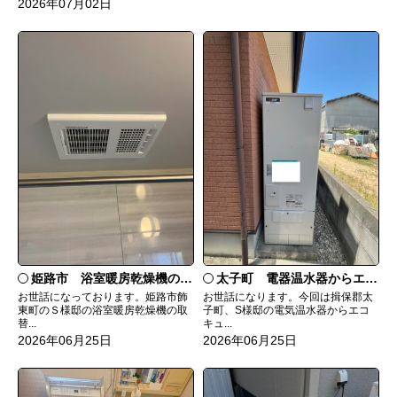
2026年07月02日
姫路市 浴室暖房乾燥機の取替工事
太子町 電器温水器からエコキュートへ取替
お世話になっております。姫路市飾
お世話になります。今回は揖保郡太
東町のＳ様邸の浴室暖房乾燥機の取
子町、S様邸の電気温水器からエコ
替...
キュ...
2026年06月25日
2026年06月25日