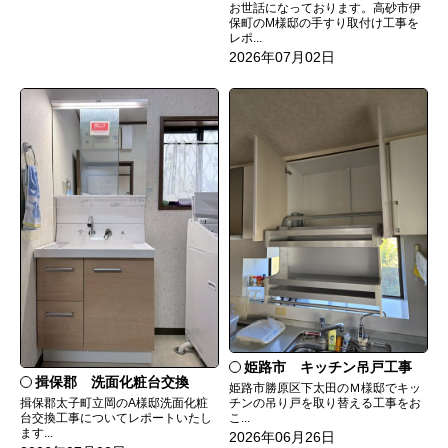
お世話になっております。高砂市伊
保町のM様邸の手すり取付け工事を
レポ...
2026年07月02日
姫路市 キッチン吊戸工事
揖保郡 洗面化粧台交換
姫路市勝原区下太田のＭ様邸でキッ
チンの吊り戸を取り替える工事をお
揖保郡太子町立岡のA様邸洗面化粧
こ...
台交換工事についてレポートいたし
ます...
2026年06月26日