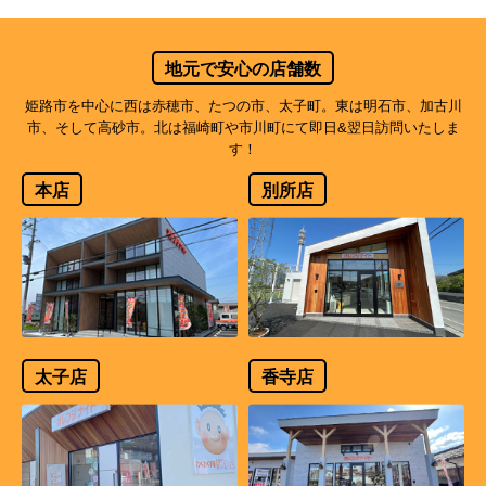
地元で安心の店舗数
姫路市を中心に西は赤穂市、たつの市、太子町。東は明石市、加古川
市、そして高砂市。北は福崎町や市川町にて即日&翌日訪問いたしま
す！
本店
別所店
太子店
香寺店