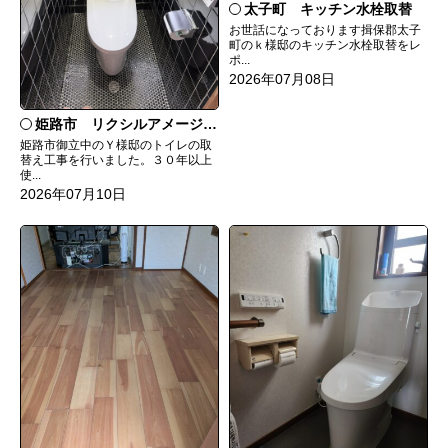
太子町 キッチン水栓取替
お世話になっております揖保郡太子
町のｋ様邸のキッチン水栓取替をレ
ポ...
2026年07月08日
姫路市 リクシルアメージュシャワートイレ
姫路市御立中のＹ様邸のトイレの取
替え工事を行いました。３０年以上
使...
2026年07月10日