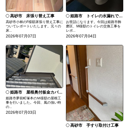
高砂市 床張り替え工事
姫路市 トイレの水漏れで交換
高砂市小林のF様邸床張り替え工事に
お世話になります。今回は姫路市飾
ついてレポートいたします。元々の
磨区、M様邸のトイレの交換工事を
床...
レポ...
2026年07月07日
2026年07月04日
姫路市 屋根奥付板金カバー工事
姫路市夢前町塚本のＭ様邸の屋根工
事を行いました。今回、風の強い時
の...
2026年07月03日
高砂市 手すり取付け工事