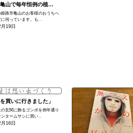
亀山で毎年恒例の植木剪定
の姫路市亀山のお客様のおうちへ
に伺っています。も...
2月19日
を買いに行きました
社の玄関に飾るゴンボを例年通り
ンタームサシに買い...
2月16日