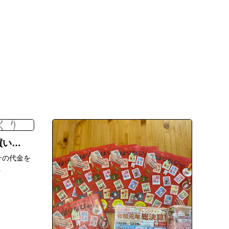
想い
その代金を
.