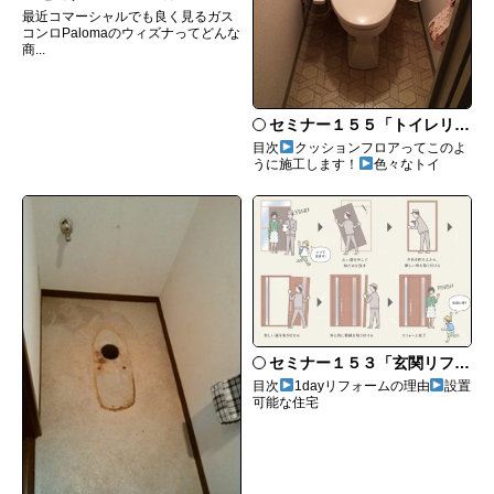
最近コマーシャルでも良く見るガス
コンロPalomaのウィズナってどんな
商...
セミナー１５５「トイレリフォームのあれこれ」
目次
クッションフロアってこのよ
うに施工します！
色々なトイ
セミナー１５３「玄関リフォームにおすすめなリシェントとは」
目次
1dayリフォームの理由
設置
可能な住宅