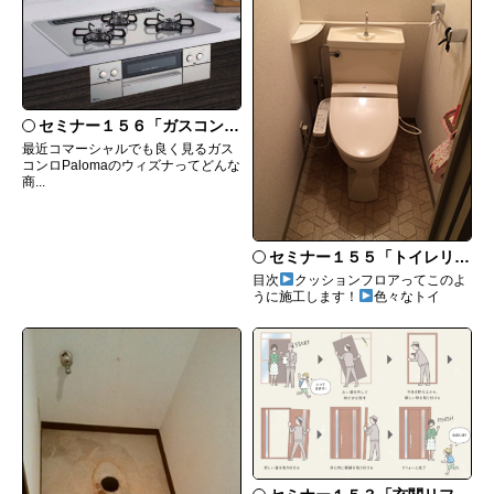
セミナー１５６「ガスコンロ Palomaウィズナについて」
最近コマーシャルでも良く見るガス
コンロPalomaのウィズナってどんな
商...
セミナー１５５「トイレリフォームのあれこれ」
目次
クッションフロアってこのよ
うに施工します！
色々なトイ