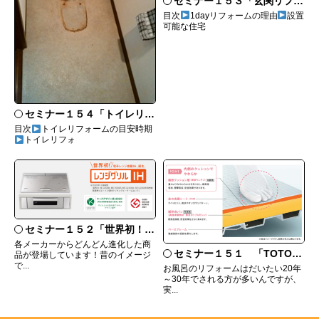
セミナー１５３「玄関リフォームにおすすめなリシェントとは」
目次
1dayリフォームの理由
設置
可能な住宅
セミナー１５４「トイレリフォームは壁紙や床も一緒にリフォームするのがいい！」
目次
トイレリフォームの目安時期
トイレリフォ
セミナー１５２「世界初！三菱のレンジグリルって何？」
各メーカーからどんどん進化した商
セミナー１５１ 「TOTOシステムバス サザナの特徴」
品が登場しています！昔のイメージ
で...
お風呂のリフォームはだいたい20年
～30年でされる方が多いんですが、
実...