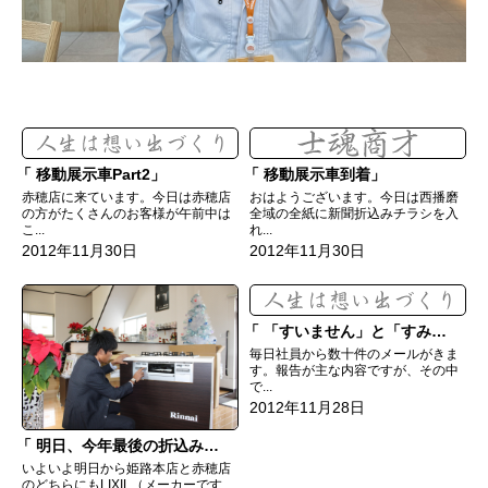
移動展示車Part2
移動展示車到着
赤穂店に来ています。今日は赤穂店
おはようございます。今日は西播磨
の方がたくさんのお客様が午前中は
全域の全紙に新聞折込みチラシを入
こ...
れ...
2012年11月30日
2012年11月30日
「すいません」と「すみません」
毎日社員から数十件のメールがきま
す。報告が主な内容ですが、その中
で...
2012年11月28日
明日、今年最後の折込みチラシ
いよいよ明日から姫路本店と赤穂店
のどちらにもLIXIL（メーカーです、