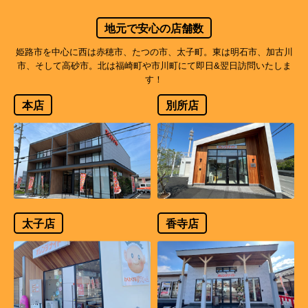
地元で安心の店舗数
姫路市を中心に西は赤穂市、たつの市、太子町。東は明石市、加古川
市、そして高砂市。北は福崎町や市川町にて即日&翌日訪問いたしま
す！
本店
別所店
太子店
香寺店