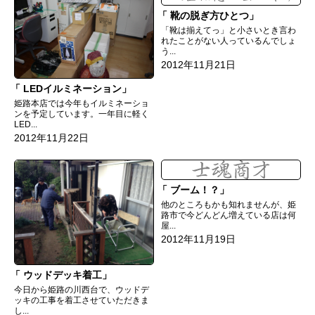
靴の脱ぎ方ひとつ
「靴は揃えてっ」と小さいとき言わ
れたことがない人っているんでしょ
う...
2012年11月21日
LEDイルミネーション
姫路本店では今年もイルミネーショ
ンを予定しています。一年目に軽く
LED...
2012年11月22日
ブーム！？
他のところもかも知れませんが、姫
路市で今どんどん増えている店は何
屋...
2012年11月19日
ウッドデッキ着工
今日から姫路の川西台で、ウッドデ
ッキの工事を着工させていただきま
し...