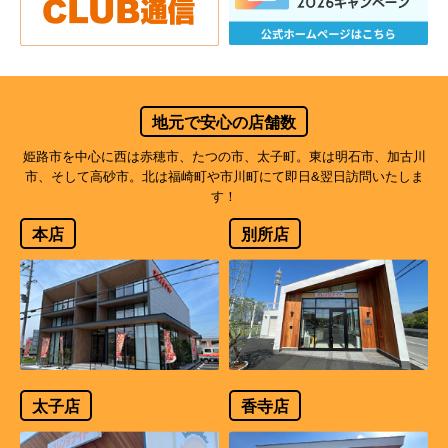
地元で安心の店舗数
姫路市を中心に西は赤穂市、たつの市、太子町。東は明石市、加古川
市、そして高砂市。北は福崎町や市川町にて即日&翌日訪問いたしま
す！
本店
別所店
太子店
香寺店