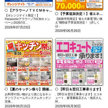
【アラウーノＴＶＣＭキャンペーン】
【予算追加決定！】省エネ家電”買い換え”補助金
【オレンジナイト限定！】
【姫路市民限定】省エネ家電”買い換
PanasonicアラウーノTVCMキャン
え”補助金予算追加決定！（詳しく
ペーン2026/7/2...
は...
2026年07月23日
2026年06月26日
【即日＆翌日工事承ります】
【夏のキッチン祭り】開催中
8/31㊊
.【即日＆翌日工事承ります】エコキ
お料理や洗い物がより楽になるキッ
ュート、家電量販店さん・他店さん
チンリフォーム※システムキッチン
対...
交換...
2026年05月30日
2026年06月15日