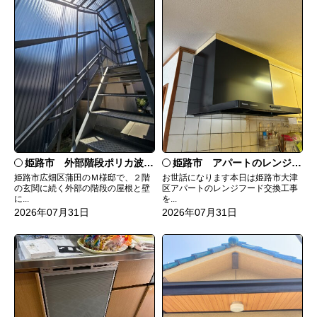
姫路市 外部階段ポリカ波板張替工事
姫路市 アパートのレンジフード交換
姫路市広畑区蒲田のＭ様邸で、２階
お世話になります本日は姫路市大津
の玄関に続く外部の階段の屋根と壁
区アパートのレンジフード交換工事
に...
を...
2026年07月31日
2026年07月31日