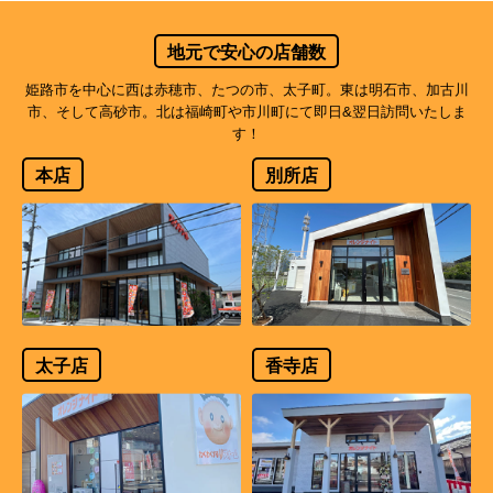
地元で安心の店舗数
姫路市を中心に西は赤穂市、たつの市、太子町。東は明石市、加古川
市、そして高砂市。北は福崎町や市川町にて即日&翌日訪問いたしま
す！
本店
別所店
太子店
香寺店