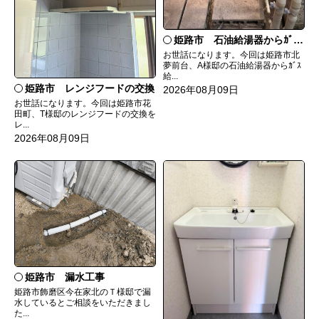
姫路市 石油給湯器からｶﾞｽ給湯器へ取替
お世話になります。今回は姫路市北
夢前台、A様邸の石油給湯器からｶﾞｽ
給...
姫路市 レンジフードの交換
2026年08月09日
お世話になります。今回は姫路市花
田町、T様邸のレンジフードの交換を
レ...
2026年08月09日
姫路市 漏水工事
姫路市飾磨区今在家北のＴ様邸で漏
水しているとご相談をいただきまし
た...