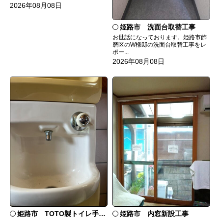
2026年08月08日
姫路市 洗面台取替工事
お世話になっております。姫路市飾
磨区のW様邸の洗面台取替工事をレ
ポー...
2026年08月08日
姫路市 TOTO製トイレ手洗いの水漏れ修理
姫路市 内窓新設工事