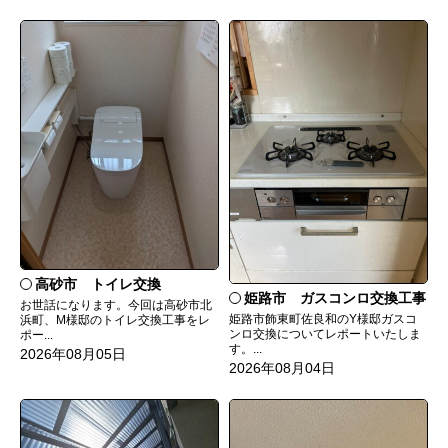
高砂市 トイレ交換
姫路市 ガスコンロ交換工事
お世話になります。今回は高砂市北
姫路市飾東町佐良和のY様邸ガスコ
浜町、M様邸のトイレ交換工事をレ
ンロ交換についてレポートいたしま
ポー...
す。...
2026年08月05日
2026年08月04日