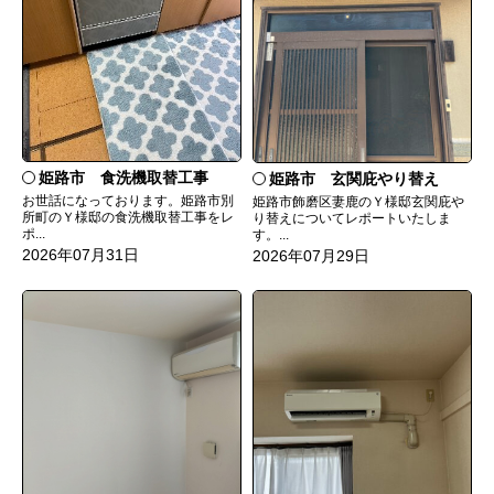
姫路市 食洗機取替工事
姫路市 玄関庇やり替え
お世話になっております。姫路市別
姫路市飾磨区妻鹿のＹ様邸玄関庇や
所町のＹ様邸の食洗機取替工事をレ
り替えについてレポートいたしま
ポ...
す。...
2026年07月31日
2026年07月29日