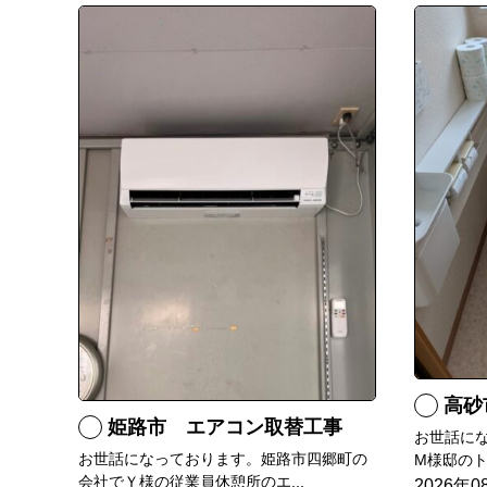
高砂
姫路市 エアコン取替工事
お世話に
お世話になっております。姫路市四郷町の
M様邸のト
会社でＹ様の従業員休憩所のエ...
2026年0