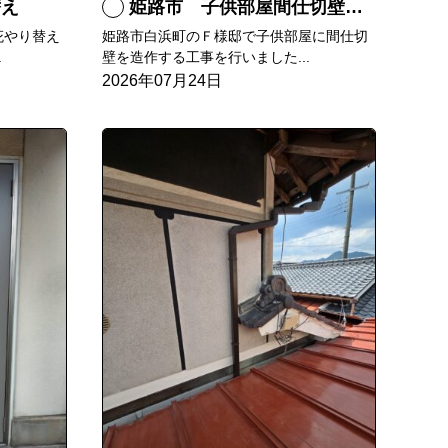
替え
姫路市 子供部屋間仕切壁造作
庇やり替え
姫路市白浜町のＦ様邸で子供部屋に間仕切
.
壁を造作する工事を行いました...
2026年07月24日