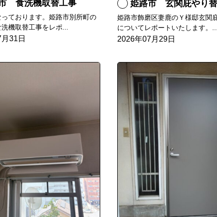
市 食洗機取替工事
姫路市 玄関庇やり
なっております。姫路市別所町の
姫路市飾磨区妻鹿のＹ様邸玄関
洗機取替工事をレポ...
についてレポートいたします。..
7月31日
2026年07月29日