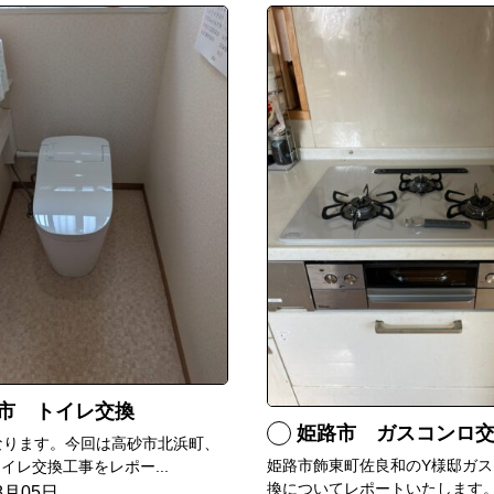
市 トイレ交換
姫路市 ガスコンロ
なります。今回は高砂市北浜町、
姫路市飾東町佐良和のY様邸ガス
イレ交換工事をレポー...
換についてレポートいたします。.
8月05日