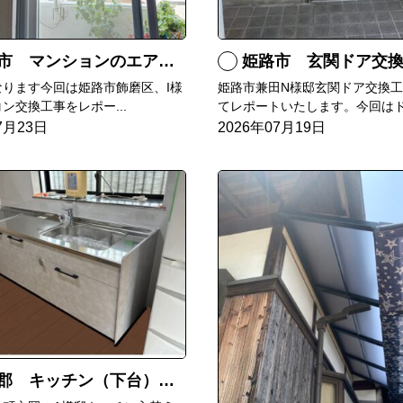
マンションのエアコンをダイキンRXへ交換
姫路市 玄関ドア交
なります今回は姫路市飾磨区、I様
姫路市兼田N様邸玄関ドア交換
ン交換工事をレポー...
てレポートいたします。今回はド.
7月23日
2026年07月19日
郡 キッチン（下台）交換