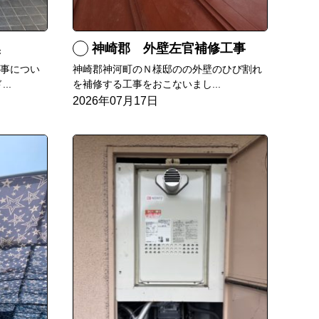
換
神崎郡 外壁左官補修工事
工事につい
神崎郡神河町のＮ様邸のの外壁のひび割れ
..
を補修する工事をおこないまし...
2026年07月17日