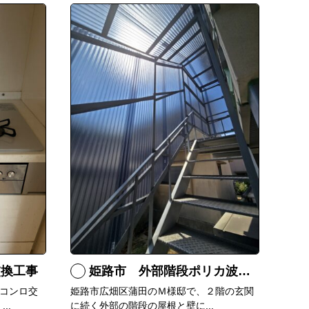
交換工事
姫路市 外部階段ポリカ波板張替工事
コンロ交
姫路市広畑区蒲田のＭ様邸で、２階の玄関
..
に続く外部の階段の屋根と壁に...