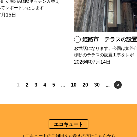
子町立岡のA様邸キッチン入替え
てレポートいたします...
7月15日
姫路市 テラスの設
お世話になります。今回は姫路市
様邸のテラスの設置工事をレポ..
2026年07月14日
1
2
3
4
5
...
10
20
30
...
>
エコキュート
エコキュートのご利用をお考えの方はこちらから