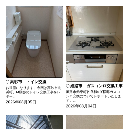
高砂市 トイレ交換
姫路市 ガスコンロ交換工事
お世話になります。今回は高砂市北
姫路市飾東町佐良和のY様邸ガスコ
浜町、M様邸のトイレ交換工事をレ
ンロ交換についてレポートいたしま
ポー...
す。...
2026年08月05日
2026年08月04日