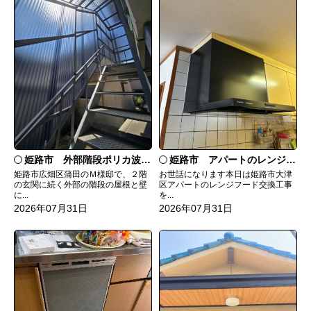
姫路市 外部階段ポリカ波板張替工事
姫路市 アパートのレンジフード交換
姫路市広畑区蒲田のＭ様邸で、２階
お世話になります本日は姫路市大津
の玄関に続く外部の階段の屋根と壁
区アパートのレンジフード交換工事
に...
を...
2026年07月31日
2026年07月31日