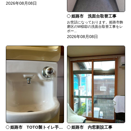
2026年08月08日
姫路市 洗面台取替工事
お世話になっております。姫路市飾
磨区のW様邸の洗面台取替工事をレ
ポー...
2026年08月08日
姫路市 TOTO製トイレ手洗いの水漏れ修理
姫路市 内窓新設工事