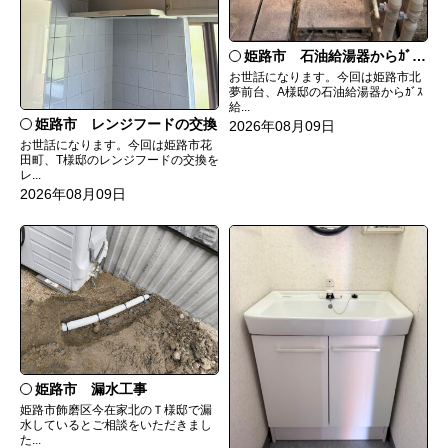
姫路市 石油給湯器からｶﾞｽ給湯器へ取替
お世話になります。今回は姫路市北
夢前台、A様邸の石油給湯器からｶﾞｽ
給...
姫路市 レンジフードの交換
2026年08月09日
お世話になります。今回は姫路市花
田町、T様邸のレンジフードの交換を
レ...
2026年08月09日
姫路市 漏水工事
姫路市飾磨区今在家北のＴ様邸で漏
水しているとご相談をいただきまし
た...