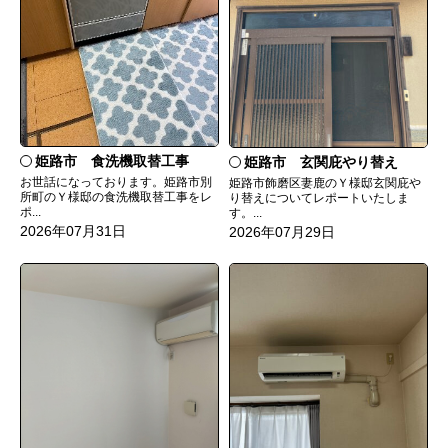
姫路市 食洗機取替工事
姫路市 玄関庇やり替え
お世話になっております。姫路市別
姫路市飾磨区妻鹿のＹ様邸玄関庇や
所町のＹ様邸の食洗機取替工事をレ
り替えについてレポートいたしま
ポ...
す。...
2026年07月31日
2026年07月29日