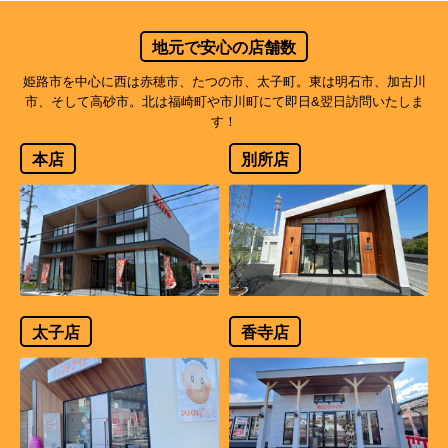
地元で安心の店舗数
姫路市を中心に西は赤穂市、たつの市、太子町。東は明石市、加古川
市、そして高砂市。北は福崎町や市川町にて即日&翌日訪問いたしま
す！
本店
別所店
太子店
香寺店