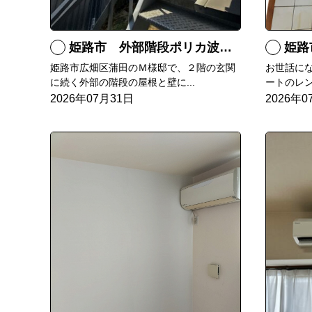
姫路市 外部階段ポリカ波板張替工事
姫路市
姫路市広畑区蒲田のＭ様邸で、２階の玄関
お世話に
に続く外部の階段の屋根と壁に...
ートのレン
2026年07月31日
2026年0