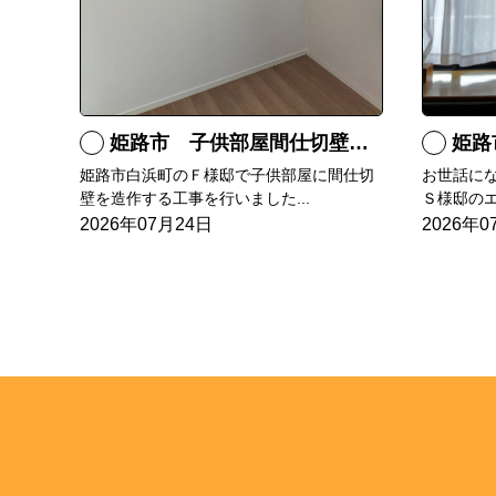
姫路市 子供部屋間仕切壁造作
姫路
姫路市白浜町のＦ様邸で子供部屋に間仕切
お世話に
壁を造作する工事を行いました...
Ｓ様邸のエ
2026年07月24日
2026年0