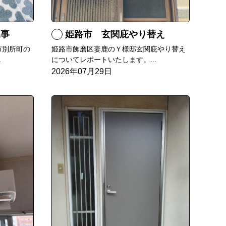
工事
姫路市 玄関庇やり替え
市別所町の
姫路市飾磨区妻鹿のＹ様邸玄関庇やり替え
.
についてレポートいたします。...
2026年07月29日