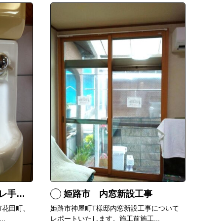
漏れ修理
姫路市 内窓新設工事
市花田町、
姫路市神屋町T様邸内窓新設工事について
.
レポートいたします。施工前施工...