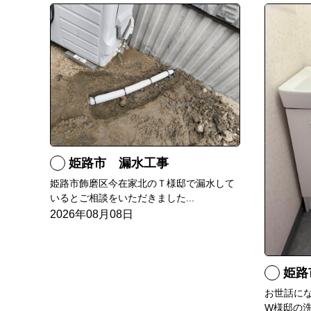
姫路市 漏水工事
姫路市飾磨区今在家北のＴ様邸で漏水して
いるとご相談をいただきました...
2026年08月08日
姫路
お世話に
W様邸の洗