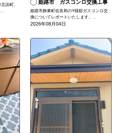
姫路市 ガスコンロ交換工事
市北浜町、
姫路市飾東町佐良和のY様邸ガスコンロ交
..
換についてレポートいたします。...
2026年08月04日