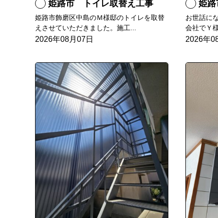
姫路市 トイレ取替え工事
姫路
姫路市飾磨区中島のＭ様邸のトイレを取替
お世話に
えさせていただきました。施工...
会社でＹ様
2026年08月07日
2026年0