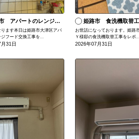
姫路市 食洗機取替
 アパートのレンジフード交換
お世話になっております。姫路
なります本日は姫路市大津区アパ
Ｙ様邸の食洗機取替工事をレポ..
ジフード交換工事を...
2026年07月31日
7月31日