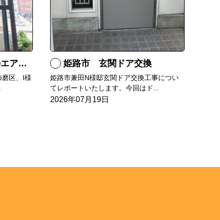
RXへ交換
姫路市 玄関ドア交換
磨区、I様
姫路市兼田N様邸玄関ドア交換工事につい
.
てレポートいたします。今回はド...
2026年07月19日