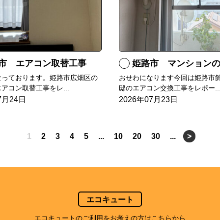
市 エアコン取替工事
姫路市 マンションのエアコンをダイキン
なっております。姫路市広畑区の
おせわになります今回は姫路市飾
アコン取替工事をレ...
邸のエアコン交換工事をレポー..
7月24日
2026年07月23日
1
2
3
4
5
...
10
20
30
...
>
エコキュート
エコキュートのご利用をお考えの方はこちらから