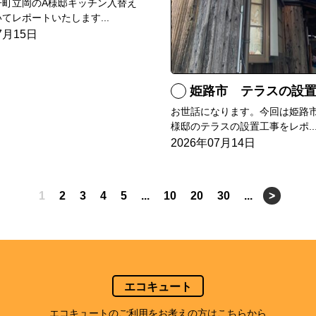
子町立岡のA様邸キッチン入替え
てレポートいたします...
7月15日
姫路市 テラスの設
お世話になります。今回は姫路市
様邸のテラスの設置工事をレポ..
2026年07月14日
1
2
3
4
5
...
10
20
30
...
>
エコキュート
エコキュートのご利用をお考えの方はこちらから