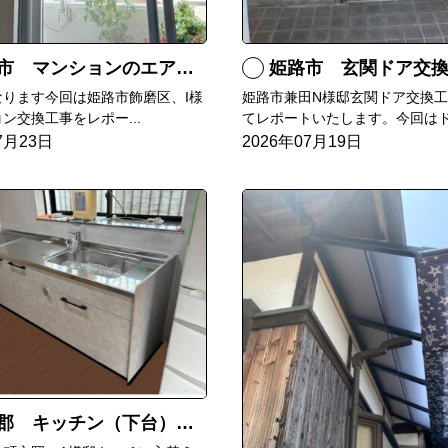
マンションのエアコンをダイキンRXへ交換
姫路市 玄関ドア交
なります今回は姫路市飾磨区、I様
姫路市兼田N様邸玄関ドア交換
ン交換工事をレポー...
てレポートいたします。今回はド.
7月23日
2026年07月19日
郡 キッチン（下台）交換