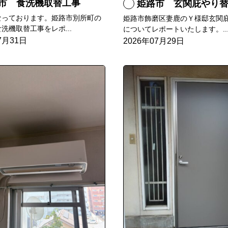
市 食洗機取替工事
姫路市 玄関庇やり
なっております。姫路市別所町の
姫路市飾磨区妻鹿のＹ様邸玄関
洗機取替工事をレポ...
についてレポートいたします。..
7月31日
2026年07月29日