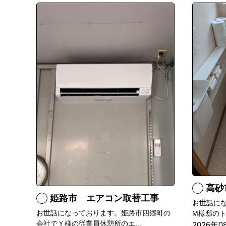
高砂
姫路市 エアコン取替工事
お世話に
お世話になっております。姫路市四郷町の
M様邸のト
会社でＹ様の従業員休憩所のエ...
2026年0