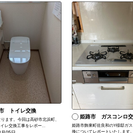
市 トイレ交換
姫路市 ガスコンロ
なります。今回は高砂市北浜町、
姫路市飾東町佐良和のY様邸ガス
イレ交換工事をレポー...
換についてレポートいたします。.
8月05日