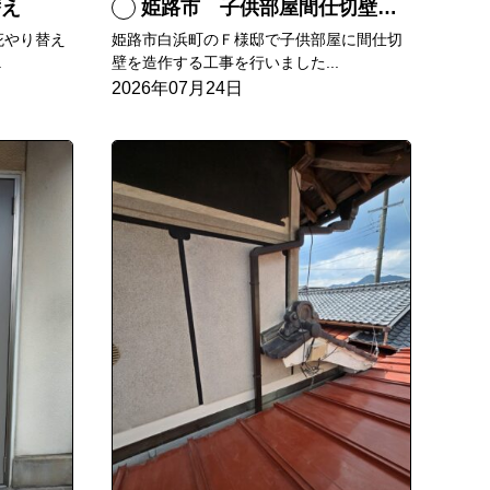
替え
姫路市 子供部屋間仕切壁造作
庇やり替え
姫路市白浜町のＦ様邸で子供部屋に間仕切
.
壁を造作する工事を行いました...
2026年07月24日