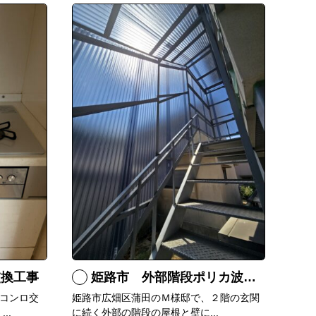
交換工事
姫路市 外部階段ポリカ波板張替工事
コンロ交
姫路市広畑区蒲田のＭ様邸で、２階の玄関
..
に続く外部の階段の屋根と壁に...