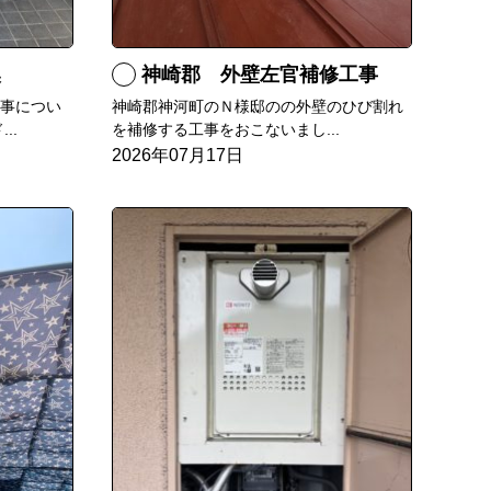
換
神崎郡 外壁左官補修工事
工事につい
神崎郡神河町のＮ様邸のの外壁のひび割れ
..
を補修する工事をおこないまし...
2026年07月17日