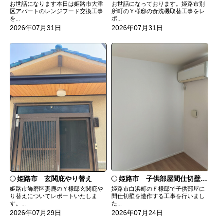
お世話になっております。姫路市別
お世話になります本日は姫路市大津
所町のＹ様邸の食洗機取替工事をレ
区アパートのレンジフード交換工事
ポ...
を...
2026年07月31日
2026年07月31日
姫路市 玄関庇やり替え
姫路市 子供部屋間仕切壁造作
姫路市飾磨区妻鹿のＹ様邸玄関庇や
姫路市白浜町のＦ様邸で子供部屋に
り替えについてレポートいたしま
間仕切壁を造作する工事を行いまし
す。...
た...
2026年07月29日
2026年07月24日