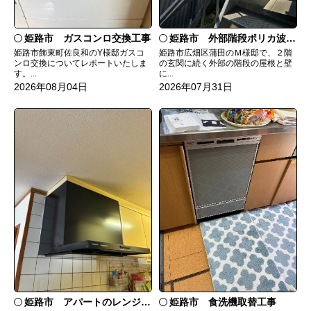
姫路市 ガスコンロ交換工事
姫路市 外部階段ポリカ波板張替工事
姫路市飾東町佐良和のY様邸ガスコ
姫路市広畑区蒲田のＭ様邸で、２階
ンロ交換についてレポートいたしま
の玄関に続く外部の階段の屋根と壁
す。...
に...
2026年08月04日
2026年07月31日
姫路市 食洗機取替工事
姫路市 アパートのレンジフード交換