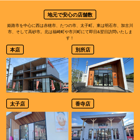
地元で安心の店舗数
姫路市を中心に西は赤穂市、たつの市、太子町。東は明石市、加古川
市、そして高砂市。北は福崎町や市川町にて即日&翌日訪問いたしま
す！
本店
別所店
太子店
香寺店