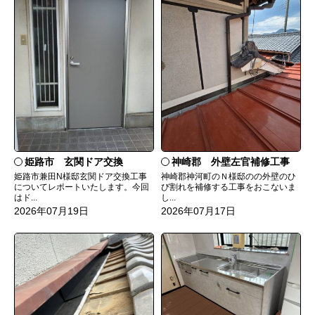
姫路市 玄関ドア交換
神崎郡 外壁左官補修工事
姫路市兼田N様邸玄関ドア交換工事
神崎郡神河町のＮ様邸のの外壁のひ
についてレポートいたします。今回
び割れを補修する工事をおこないま
はド...
し...
2026年07月19日
2026年07月17日