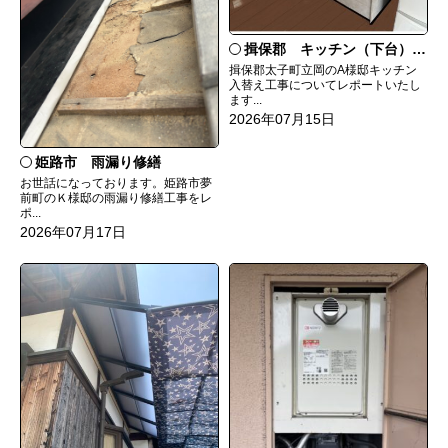
揖保郡 キッチン（下台）交換
揖保郡太子町立岡のA様邸キッチン
入替え工事についてレポートいたし
ます...
2026年07月15日
姫路市 雨漏り修繕
お世話になっております。姫路市夢
前町のＫ様邸の雨漏り修繕工事をレ
ポ...
2026年07月17日