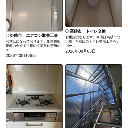
高砂市 トイレ交換
姫路市 エアコン取替工事
お世話になります。今回は高砂市北
お世話になっております。姫路市四
浜町、M様邸のトイレ交換工事をレ
郷町の会社でＹ様の従業員休憩所の
ポー...
エ...
2026年08月05日
2026年08月06日