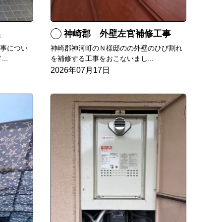
換
神崎郡 外壁左官補修工事
工事につい
神崎郡神河町のＮ様邸のの外壁のひび割れ
..
を補修する工事をおこないまし...
2026年07月17日