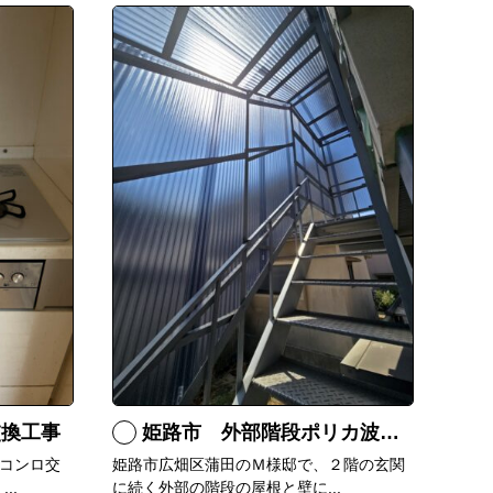
交換工事
姫路市 外部階段ポリカ波板張替工事
コンロ交
姫路市広畑区蒲田のＭ様邸で、２階の玄関
..
に続く外部の階段の屋根と壁に...