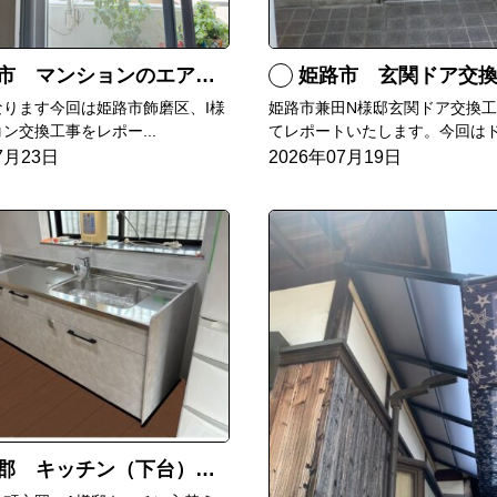
マンションのエアコンをダイキンRXへ交換
姫路市 玄関ドア交
なります今回は姫路市飾磨区、I様
姫路市兼田N様邸玄関ドア交換
ン交換工事をレポー...
てレポートいたします。今回はド.
7月23日
2026年07月19日
郡 キッチン（下台）交換