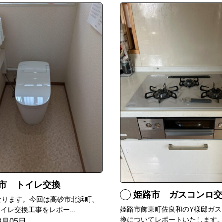
市 トイレ交換
姫路市 ガスコンロ
なります。今回は高砂市北浜町、
姫路市飾東町佐良和のY様邸ガス
イレ交換工事をレポー...
換についてレポートいたします。.
8月05日