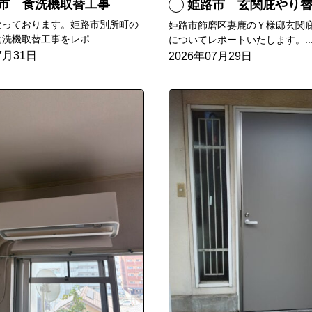
市 食洗機取替工事
姫路市 玄関庇やり
なっております。姫路市別所町の
姫路市飾磨区妻鹿のＹ様邸玄関
洗機取替工事をレポ...
についてレポートいたします。..
7月31日
2026年07月29日