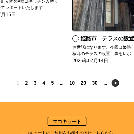
子町立岡のA様邸キッチン入替え
てレポートいたします...
7月15日
姫路市 テラスの設
お世話になります。今回は姫路市
様邸のテラスの設置工事をレポ..
2026年07月14日
1
2
3
4
5
...
10
20
30
...
>
エコキュート
エコキュートのご利用をお考えの方はこちらから