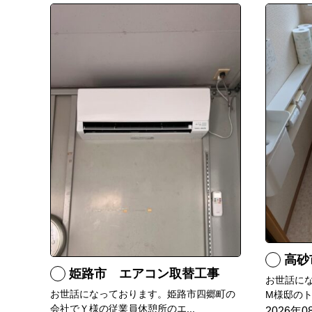
高砂
姫路市 エアコン取替工事
お世話に
お世話になっております。姫路市四郷町の
M様邸のト
会社でＹ様の従業員休憩所のエ...
2026年0