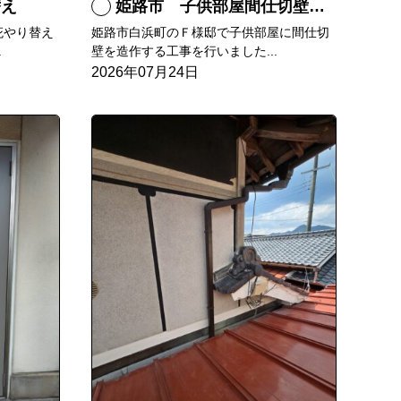
替え
姫路市 子供部屋間仕切壁造作
庇やり替え
姫路市白浜町のＦ様邸で子供部屋に間仕切
.
壁を造作する工事を行いました...
2026年07月24日