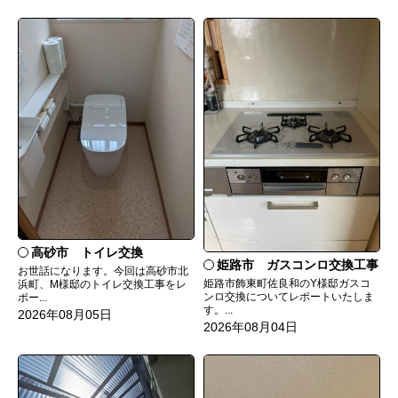
高砂市 トイレ交換
姫路市 ガスコンロ交換工事
お世話になります。今回は高砂市北
姫路市飾東町佐良和のY様邸ガスコ
浜町、M様邸のトイレ交換工事をレ
ンロ交換についてレポートいたしま
ポー...
す。...
2026年08月05日
2026年08月04日