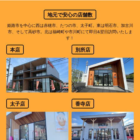
地元で安心の店舗数
姫路市を中心に西は赤穂市、たつの市、太子町。東は明石市、加古川
市、そして高砂市。北は福崎町や市川町にて即日&翌日訪問いたしま
す！
本店
別所店
太子店
香寺店