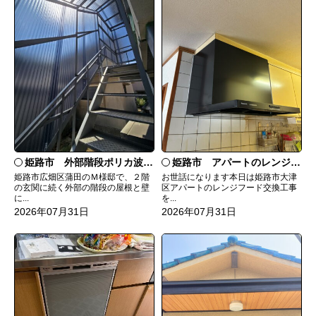
姫路市 外部階段ポリカ波板張替工事
姫路市 アパートのレンジフード交換
姫路市広畑区蒲田のＭ様邸で、２階
お世話になります本日は姫路市大津
の玄関に続く外部の階段の屋根と壁
区アパートのレンジフード交換工事
に...
を...
2026年07月31日
2026年07月31日