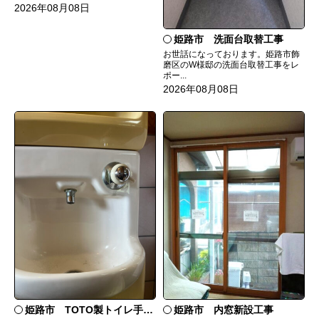
2026年08月08日
姫路市 洗面台取替工事
お世話になっております。姫路市飾
磨区のW様邸の洗面台取替工事をレ
ポー...
2026年08月08日
姫路市 TOTO製トイレ手洗いの水漏れ修理
姫路市 内窓新設工事