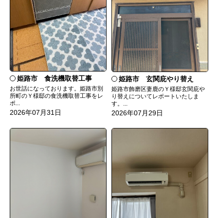
姫路市 食洗機取替工事
姫路市 玄関庇やり替え
お世話になっております。姫路市別
姫路市飾磨区妻鹿のＹ様邸玄関庇や
所町のＹ様邸の食洗機取替工事をレ
り替えについてレポートいたしま
ポ...
す。...
2026年07月31日
2026年07月29日