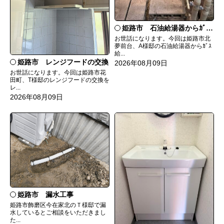
姫路市 石油給湯器からｶﾞｽ給湯器へ取替
お世話になります。今回は姫路市北
夢前台、A様邸の石油給湯器からｶﾞｽ
給...
姫路市 レンジフードの交換
2026年08月09日
お世話になります。今回は姫路市花
田町、T様邸のレンジフードの交換を
レ...
2026年08月09日
姫路市 漏水工事
姫路市飾磨区今在家北のＴ様邸で漏
水しているとご相談をいただきまし
た...