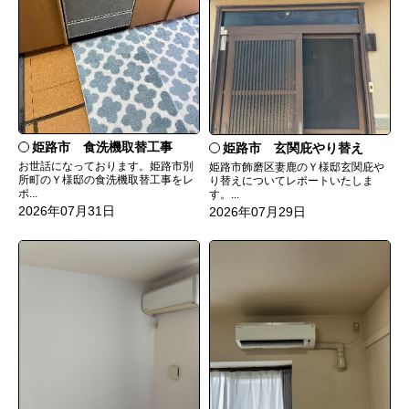
姫路市 食洗機取替工事
姫路市 玄関庇やり替え
お世話になっております。姫路市別
姫路市飾磨区妻鹿のＹ様邸玄関庇や
所町のＹ様邸の食洗機取替工事をレ
り替えについてレポートいたしま
ポ...
す。...
2026年07月31日
2026年07月29日