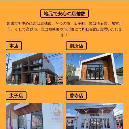
地元で安心の店舗数
姫路市を中心に西は赤穂市、たつの市、太子町。東は明石市、加古川
市、そして高砂市。北は福崎町や市川町にて即日&翌日訪問いたしま
す！
本店
別所店
太子店
香寺店