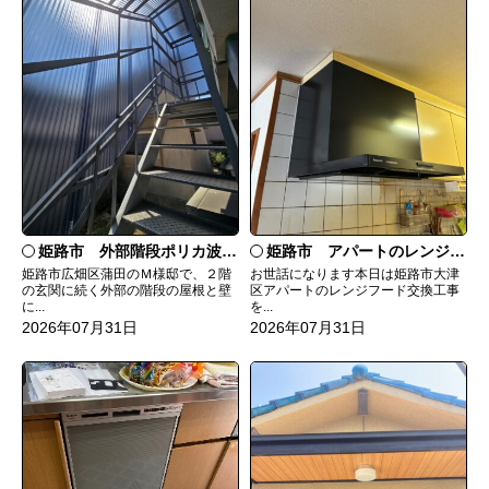
姫路市 外部階段ポリカ波板張替工事
姫路市 アパートのレンジフード交換
姫路市広畑区蒲田のＭ様邸で、２階
お世話になります本日は姫路市大津
の玄関に続く外部の階段の屋根と壁
区アパートのレンジフード交換工事
に...
を...
2026年07月31日
2026年07月31日