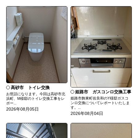
高砂市 トイレ交換
姫路市 ガスコンロ交換工事
お世話になります。今回は高砂市北
姫路市飾東町佐良和のY様邸ガスコ
浜町、M様邸のトイレ交換工事をレ
ンロ交換についてレポートいたしま
ポー...
す。...
2026年08月05日
2026年08月04日