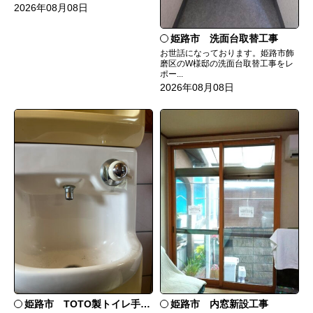
2026年08月08日
姫路市 洗面台取替工事
お世話になっております。姫路市飾
磨区のW様邸の洗面台取替工事をレ
ポー...
2026年08月08日
姫路市 TOTO製トイレ手洗いの水漏れ修理
姫路市 内窓新設工事