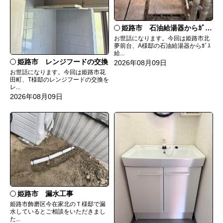
姫路市 石油給湯器からｶﾞｽ給湯器へ取替
お世話になります。今回は姫路市北
夢前台、A様邸の石油給湯器からｶﾞｽ
給...
姫路市 レンジフードの交換
2026年08月09日
お世話になります。今回は姫路市花
田町、T様邸のレンジフードの交換を
レ...
2026年08月09日
姫路市 漏水工事
姫路市飾磨区今在家北のＴ様邸で漏
水しているとご相談をいただきまし
た...