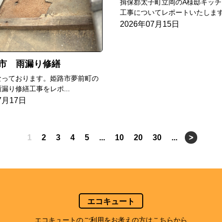
揖保郡太子町立岡のA様邸キッチ
工事についてレポートいたします.
2026年07月15日
市 雨漏り修繕
なっております。姫路市夢前町の
漏り修繕工事をレポ...
7月17日
1
2
3
4
5
...
10
20
30
...
>
エコキュート
エコキュートのご利用をお考えの方はこちらから