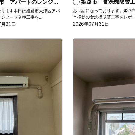
姫路市 食洗機取替
 アパートのレンジフード交換
お世話になっております。姫路
なります本日は姫路市大津区アパ
Ｙ様邸の食洗機取替工事をレポ..
ジフード交換工事を...
2026年07月31日
7月31日