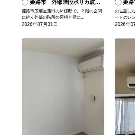
姫路市 外部階段ポリカ波板張替工事
姫路市
姫路市広畑区蒲田のＭ様邸で、２階の玄関
お世話に
に続く外部の階段の屋根と壁に...
ートのレン
2026年07月31日
2026年0