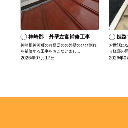
神崎郡 外壁左官補修工事
姫路
神崎郡神河町のＮ様邸のの外壁のひび割れ
お世話に
を補修する工事をおこないまし...
Ｋ様邸の雨
2026年07月17日
2026年0