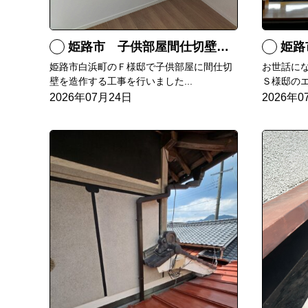
姫路市 子供部屋間仕切壁造作
姫路
姫路市白浜町のＦ様邸で子供部屋に間仕切
お世話に
壁を造作する工事を行いました...
Ｓ様邸のエ
2026年07月24日
2026年0