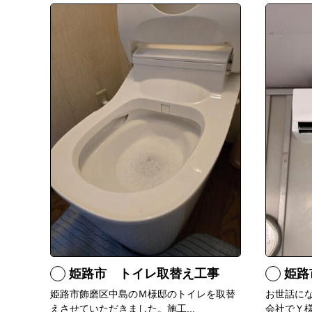
姫路市 トイレ取替え工事
姫路
姫路市飾磨区中島のＭ様邸のトイレを取替
お世話に
えさせていただきました。施工...
会社でＹ様