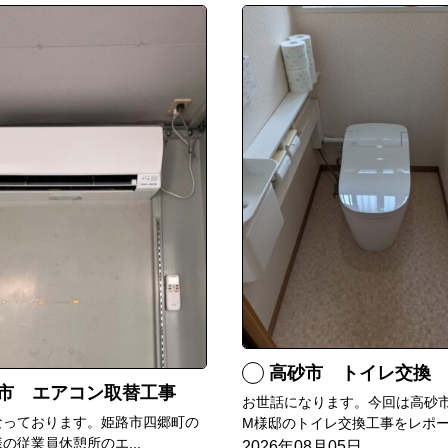
高砂市 トイレ交換
市 エアコン取替工事
お世話になります。今回は高砂
なっております。姫路市四郷町の
M様邸のトイレ交換工事をレポー.
の従業員休憩所のエ...
2026年08月05日