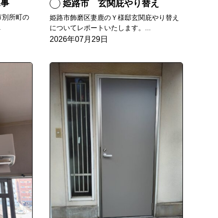
工事
姫路市 玄関庇やり替え
市別所町の
姫路市飾磨区妻鹿のＹ様邸玄関庇やり替え
.
についてレポートいたします。...
2026年07月29日