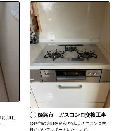
姫路市 ガスコンロ交換工事
市北浜町、
姫路市飾東町佐良和のY様邸ガスコンロ交
..
換についてレポートいたします。...