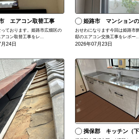
市 エアコン取替工事
姫路市 マンションのエアコンをダイキン
なっております。姫路市広畑区の
おせわになります今回は姫路市飾
アコン取替工事をレ...
邸のエアコン交換工事をレポー..
7月24日
2026年07月23日
揖保郡 キッチン（下台