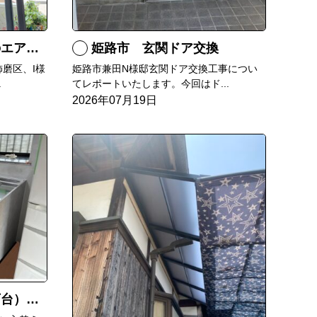
RXへ交換
姫路市 玄関ドア交換
磨区、I様
姫路市兼田N様邸玄関ドア交換工事につい
.
てレポートいたします。今回はド...
2026年07月19日
）交換