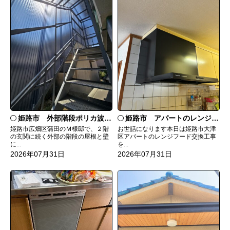
姫路市 外部階段ポリカ波板張替工事
姫路市 アパートのレンジフード交換
姫路市広畑区蒲田のＭ様邸で、２階
お世話になります本日は姫路市大津
の玄関に続く外部の階段の屋根と壁
区アパートのレンジフード交換工事
に...
を...
2026年07月31日
2026年07月31日