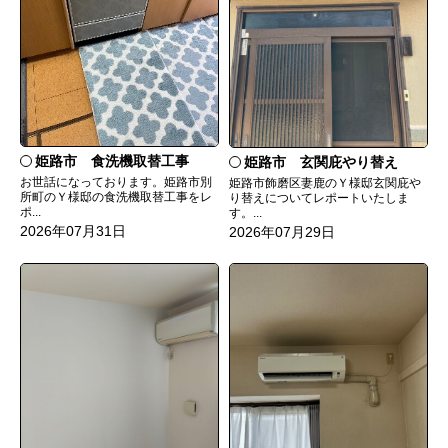
姫路市 食洗機取替工事
姫路市 玄関庇やり替え
お世話になっております。姫路市別
姫路市飾磨区妻鹿のＹ様邸玄関庇や
所町のＹ様邸の食洗機取替工事をレ
り替えについてレポートいたしま
ポ...
す。...
2026年07月31日
2026年07月29日