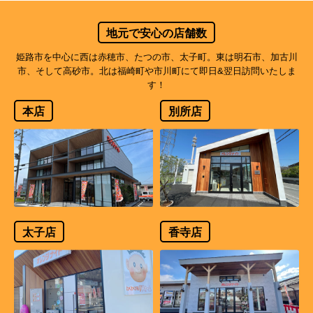
地元で安心の店舗数
姫路市を中心に西は赤穂市、たつの市、太子町。東は明石市、加古川
市、そして高砂市。北は福崎町や市川町にて即日&翌日訪問いたしま
す！
本店
別所店
太子店
香寺店