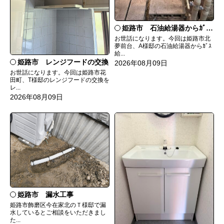
姫路市 石油給湯器からｶﾞｽ給湯器へ取替
お世話になります。今回は姫路市北
夢前台、A様邸の石油給湯器からｶﾞｽ
給...
姫路市 レンジフードの交換
2026年08月09日
お世話になります。今回は姫路市花
田町、T様邸のレンジフードの交換を
レ...
2026年08月09日
姫路市 漏水工事
姫路市飾磨区今在家北のＴ様邸で漏
水しているとご相談をいただきまし
た...