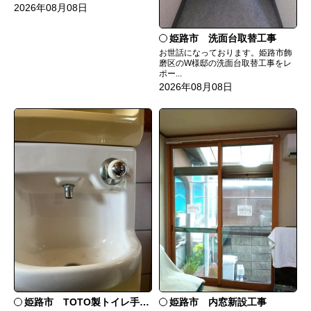
2026年08月08日
姫路市 洗面台取替工事
お世話になっております。姫路市飾
磨区のW様邸の洗面台取替工事をレ
ポー...
2026年08月08日
姫路市 TOTO製トイレ手洗いの水漏れ修理
姫路市 内窓新設工事