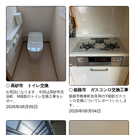
高砂市 トイレ交換
姫路市 ガスコンロ交換工事
お世話になります。今回は高砂市北
姫路市飾東町佐良和のY様邸ガスコ
浜町、M様邸のトイレ交換工事をレ
ンロ交換についてレポートいたしま
ポー...
す。...
2026年08月05日
2026年08月04日