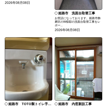
2026年08月08日
姫路市 洗面台取替工事
お世話になっております。姫路市飾
磨区のW様邸の洗面台取替工事をレ
ポー...
2026年08月08日
姫路市 TOTO製トイレ手洗いの水漏れ修理
姫路市 内窓新設工事