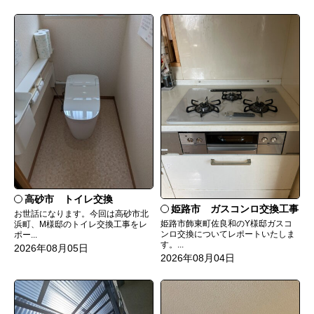
高砂市 トイレ交換
姫路市 ガスコンロ交換工事
お世話になります。今回は高砂市北
姫路市飾東町佐良和のY様邸ガスコ
浜町、M様邸のトイレ交換工事をレ
ンロ交換についてレポートいたしま
ポー...
す。...
2026年08月05日
2026年08月04日