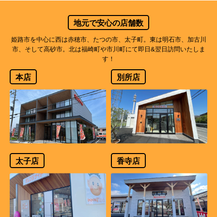
地元で安心の店舗数
姫路市を中心に西は赤穂市、たつの市、太子町。東は明石市、加古川
市、そして高砂市。北は福崎町や市川町にて即日&翌日訪問いたしま
す！
本店
別所店
太子店
香寺店