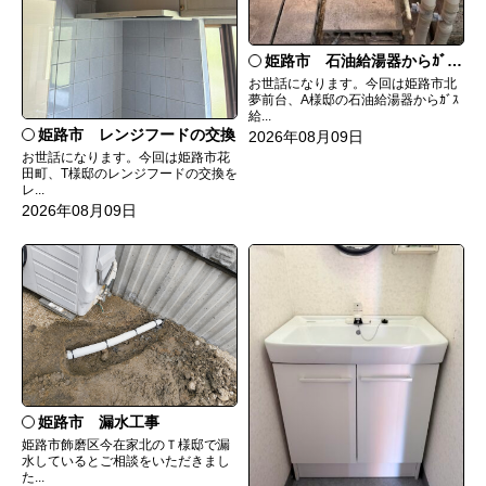
姫路市 石油給湯器からｶﾞｽ給湯器へ取替
お世話になります。今回は姫路市北
夢前台、A様邸の石油給湯器からｶﾞｽ
給...
姫路市 レンジフードの交換
2026年08月09日
お世話になります。今回は姫路市花
田町、T様邸のレンジフードの交換を
レ...
2026年08月09日
姫路市 漏水工事
姫路市飾磨区今在家北のＴ様邸で漏
水しているとご相談をいただきまし
た...