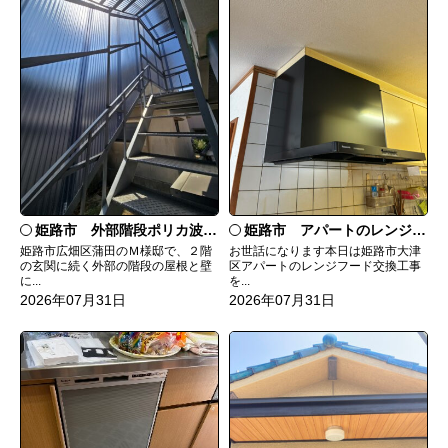
姫路市 外部階段ポリカ波板張替工事
姫路市 アパートのレンジフード交換
姫路市広畑区蒲田のＭ様邸で、２階
お世話になります本日は姫路市大津
の玄関に続く外部の階段の屋根と壁
区アパートのレンジフード交換工事
に...
を...
2026年07月31日
2026年07月31日