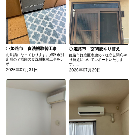
姫路市 食洗機取替工事
姫路市 玄関庇やり替え
お世話になっております。姫路市別
姫路市飾磨区妻鹿のＹ様邸玄関庇や
所町のＹ様邸の食洗機取替工事をレ
り替えについてレポートいたしま
ポ...
す。...
2026年07月31日
2026年07月29日