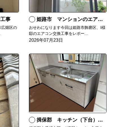
替工事
姫路市 マンションのエアコンをダイキンRXへ交換
市広畑区の
おせわになります今回は姫路市飾磨区、I様
.
邸のエアコン交換工事をレポー...
2026年07月23日
揖保郡 キッチン（下台）交換