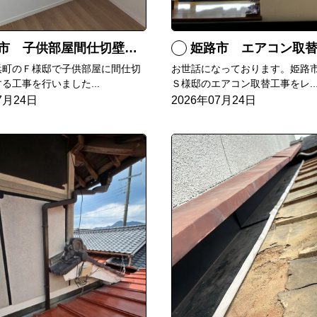
市 子供部屋間仕切壁造作
姫路市 エアコン取
浜町のＦ様邸で子供部屋に間仕切
お世話になっております。姫路
る工事を行いました...
Ｓ様邸のエアコン取替工事をレ..
7月24日
2026年07月24日