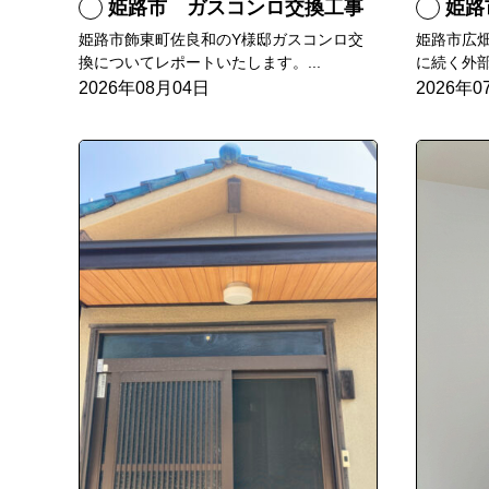
姫路市 ガスコンロ交換工事
姫路市
姫路市飾東町佐良和のY様邸ガスコンロ交
姫路市広
換についてレポートいたします。...
に続く外部
2026年08月04日
2026年0