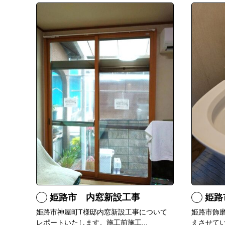
姫路市 内窓新設工事
姫路
姫路市神屋町T様邸内窓新設工事について
姫路市飾
レポートいたします。施工前施工...
えさせてい