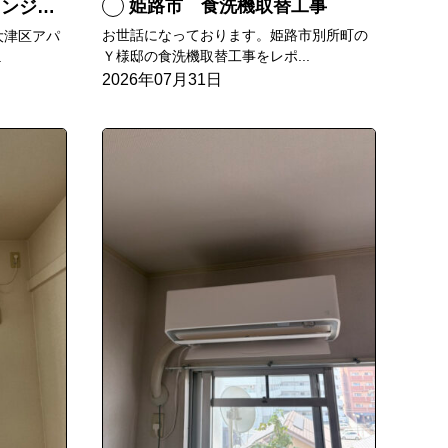
姫路市 食洗機取替工事
ド交換
お世話になっております。姫路市別所町の
大津区アパ
Ｙ様邸の食洗機取替工事をレポ...
.
2026年07月31日