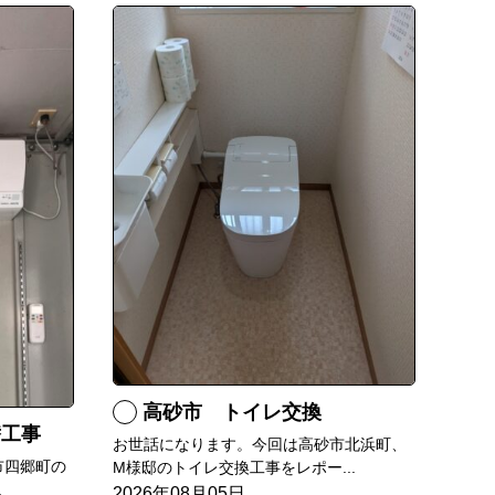
高砂市 トイレ交換
替工事
お世話になります。今回は高砂市北浜町、
市四郷町の
M様邸のトイレ交換工事をレポー...
.
2026年08月05日