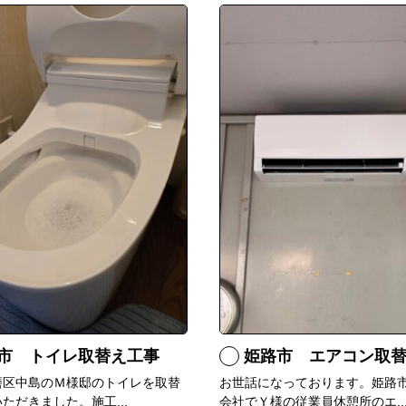
市 トイレ取替え工事
姫路市 エアコン取
磨区中島のＭ様邸のトイレを取替
お世話になっております。姫路
ただきました。施工...
会社でＹ様の従業員休憩所のエ..