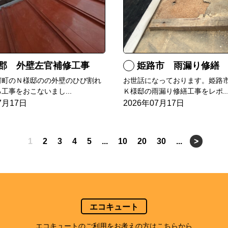
郡 外壁左官補修工事
姫路市 雨漏り修繕
河町のＮ様邸のの外壁のひび割れ
お世話になっております。姫路
工事をおこないまし...
Ｋ様邸の雨漏り修繕工事をレポ..
7月17日
2026年07月17日
1
2
3
4
5
...
10
20
30
...
>
エコキュート
エコキュートのご利用をお考えの方はこちらから