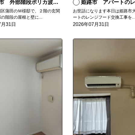
 外部階段ポリカ波板張替工事
姫路市 アパートのレンジフー
畑区蒲田のＭ様邸で、２階の玄関
お世話になります本日は姫路市
の階段の屋根と壁に...
ートのレンジフード交換工事を..
7月31日
2026年07月31日