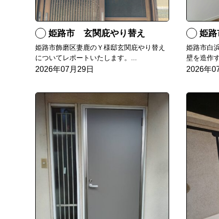
姫路市 玄関庇やり替え
姫路
姫路市飾磨区妻鹿のＹ様邸玄関庇やり替え
姫路市白
についてレポートいたします。...
壁を造作す
2026年07月29日
2026年0