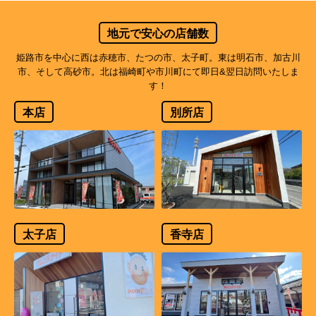
地元で安心の店舗数
姫路市を中心に西は赤穂市、たつの市、太子町。東は明石市、加古川
市、そして高砂市。北は福崎町や市川町にて即日&翌日訪問いたしま
す！
本店
別所店
太子店
香寺店