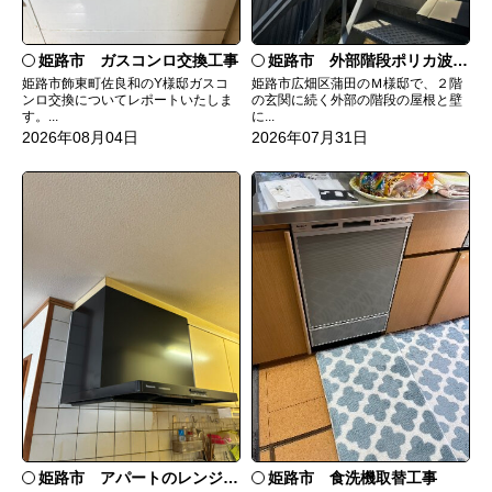
姫路市 ガスコンロ交換工事
姫路市 外部階段ポリカ波板張替工事
姫路市飾東町佐良和のY様邸ガスコ
姫路市広畑区蒲田のＭ様邸で、２階
ンロ交換についてレポートいたしま
の玄関に続く外部の階段の屋根と壁
す。...
に...
2026年08月04日
2026年07月31日
姫路市 食洗機取替工事
姫路市 アパートのレンジフード交換