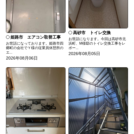
高砂市 トイレ交換
姫路市 エアコン取替工事
お世話になります。今回は高砂市北
お世話になっております。姫路市四
浜町、M様邸のトイレ交換工事をレ
郷町の会社でＹ様の従業員休憩所の
ポー...
エ...
2026年08月05日
2026年08月06日