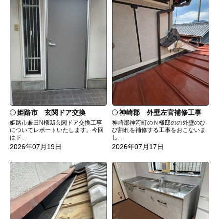
姫路市 玄関ドア交換
神崎郡 外壁左官補修工事
姫路市兼田N様邸玄関ドア交換工事
神崎郡神河町のＮ様邸のの外壁のひ
についてレポートいたします。今回
び割れを補修する工事をおこないま
はド...
し...
2026年07月19日
2026年07月17日