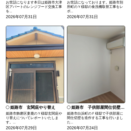
お世話になっております。姫路市別
お世話になります本日は姫路市大津
所町のＹ様邸の食洗機取替工事をレ
区アパートのレンジフード交換工事
ポ...
を...
2026年07月31日
2026年07月31日
姫路市 玄関庇やり替え
姫路市 子供部屋間仕切壁造作
姫路市飾磨区妻鹿のＹ様邸玄関庇や
姫路市白浜町のＦ様邸で子供部屋に
り替えについてレポートいたしま
間仕切壁を造作する工事を行いまし
す。...
た...
2026年07月29日
2026年07月24日