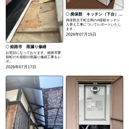
揖保郡 キッチン（下台）交換
揖保郡太子町立岡のA様邸キッチン
入替え工事についてレポートいたし
ます...
2026年07月15日
姫路市 雨漏り修繕
お世話になっております。姫路市夢
前町のＫ様邸の雨漏り修繕工事をレ
ポ...
2026年07月17日