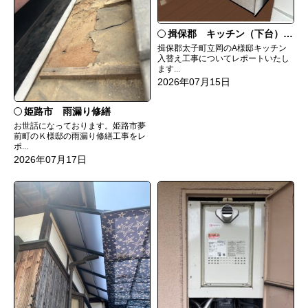
揖保郡 キッチン（下台）交換
揖保郡太子町立岡のA様邸キッチン
入替え工事についてレポートいたし
ます...
2026年07月15日
姫路市 雨漏り修繕
お世話になっております。姫路市夢
前町のＫ様邸の雨漏り修繕工事をレ
ポ...
2026年07月17日