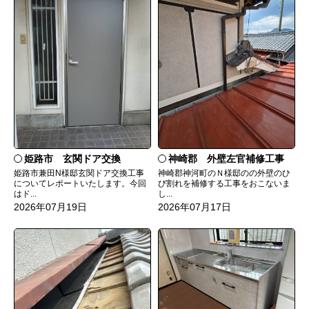
姫路市 玄関ドア交換
神崎郡 外壁左官補修工事
姫路市兼田N様邸玄関ドア交換工事
神崎郡神河町のＮ様邸のの外壁のひ
についてレポートいたします。今回
び割れを補修する工事をおこないま
はド...
し...
2026年07月19日
2026年07月17日