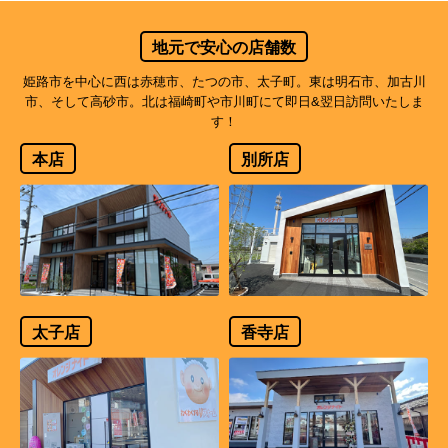
地元で安心の店舗数
姫路市を中心に西は赤穂市、たつの市、太子町。東は明石市、加古川
市、そして高砂市。北は福崎町や市川町にて即日&翌日訪問いたしま
す！
本店
別所店
太子店
香寺店