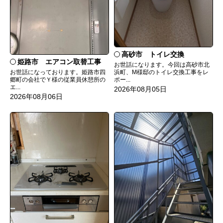
高砂市 トイレ交換
姫路市 エアコン取替工事
お世話になります。今回は高砂市北
お世話になっております。姫路市四
浜町、M様邸のトイレ交換工事をレ
郷町の会社でＹ様の従業員休憩所の
ポー...
エ...
2026年08月05日
2026年08月06日