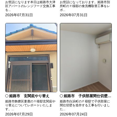
お世話になっております。姫路市別
お世話になります本日は姫路市大津
所町のＹ様邸の食洗機取替工事をレ
区アパートのレンジフード交換工事
ポ...
を...
2026年07月31日
2026年07月31日
姫路市 玄関庇やり替え
姫路市 子供部屋間仕切壁造作
姫路市飾磨区妻鹿のＹ様邸玄関庇や
姫路市白浜町のＦ様邸で子供部屋に
り替えについてレポートいたしま
間仕切壁を造作する工事を行いまし
す。...
た...
2026年07月29日
2026年07月24日