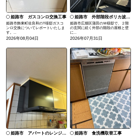
姫路市 ガスコンロ交換工事
姫路市 外部階段ポリカ波板張替工事
姫路市飾東町佐良和のY様邸ガスコ
姫路市広畑区蒲田のＭ様邸で、２階
ンロ交換についてレポートいたしま
の玄関に続く外部の階段の屋根と壁
す。...
に...
2026年08月04日
2026年07月31日
姫路市 食洗機取替工事
姫路市 アパートのレンジフード交換