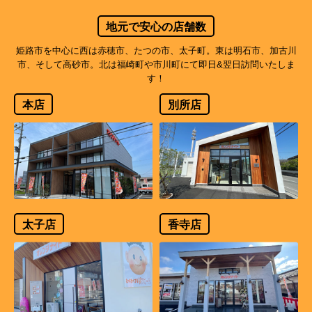
地元で安心の店舗数
姫路市を中心に西は赤穂市、たつの市、太子町。東は明石市、加古川
市、そして高砂市。北は福崎町や市川町にて即日&翌日訪問いたしま
す！
本店
別所店
太子店
香寺店